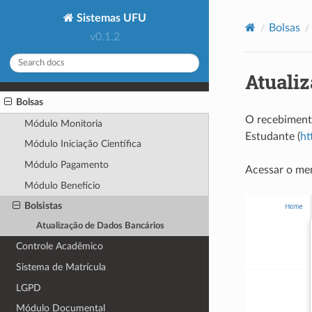
Sistemas UFU
Bolsas
v0.1.2
Atuali
Bolsas
O recebimento
Módulo Monitoria
Estudante (
ht
Módulo Iniciação Científica
Módulo Pagamento
Acessar o men
Módulo Benefício
Bolsistas
Atualização de Dados Bancários
Controle Acadêmico
Sistema de Matrícula
LGPD
Módulo Documental