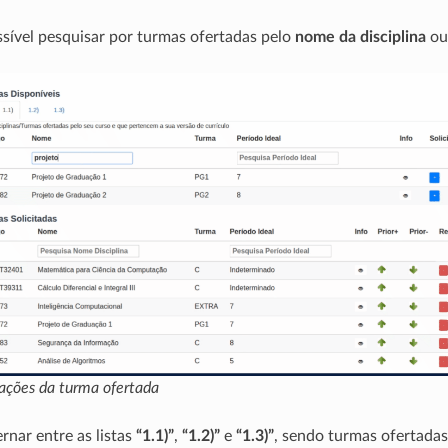
ível pesquisar por turmas ofertadas pelo
nome da disciplina
o
mações da turma ofertada
ernar entre as listas
“1.1)”
,
“1.2)”
e
“1.3)”
, sendo turmas ofertadas