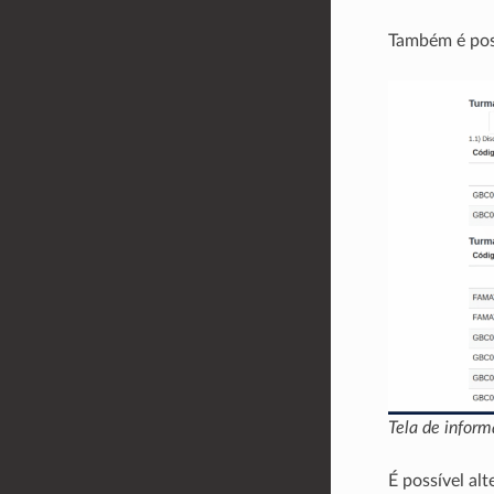
Também é poss
Tela de infor
É possível alt