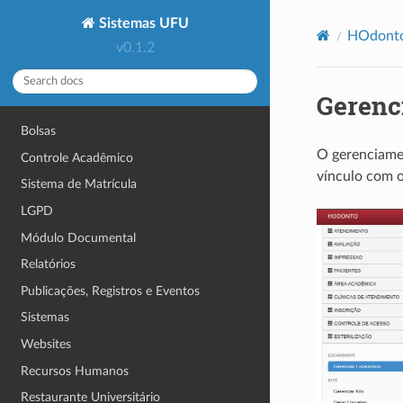
Sistemas UFU
HOdont
v0.1.2
Gerenc
Bolsas
O gerenciamen
Controle Acadêmico
vínculo com o
Sistema de Matrícula
LGPD
Módulo Documental
Relatórios
Publicações, Registros e Eventos
Sistemas
Websites
Recursos Humanos
Restaurante Universitário