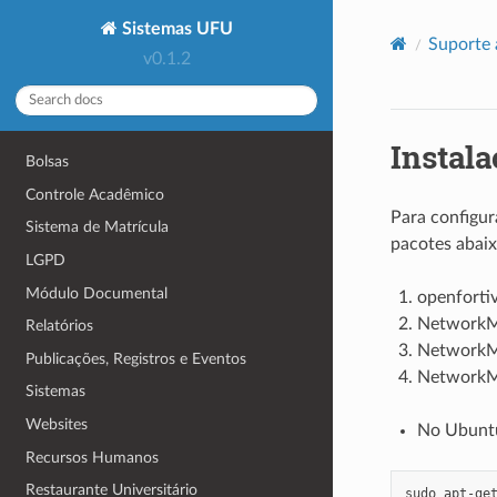
Sistemas UFU
Suporte 
v0.1.2
Instala
Bolsas
Controle Acadêmico
Para configur
Sistema de Matrícula
pacotes abaix
LGPD
Módulo Documental
openforti
NetworkMa
Relatórios
NetworkM
Publicações, Registros e Eventos
NetworkMa
Sistemas
Websites
No Ubunt
Recursos Humanos
Restaurante Universitário
sudo
apt-ge