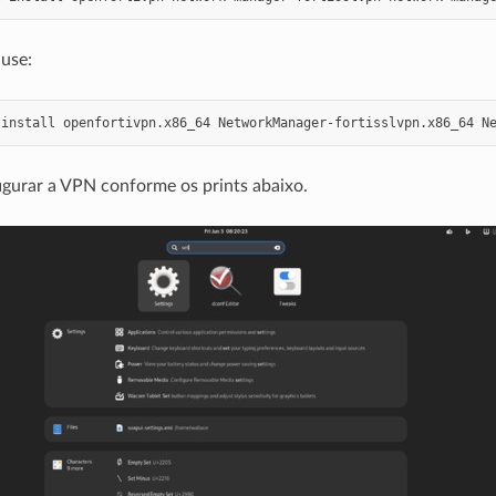
use:
install
openfortivpn.x86_64
NetworkManager-fortisslvpn.x86_64
N
figurar a VPN conforme os prints abaixo.