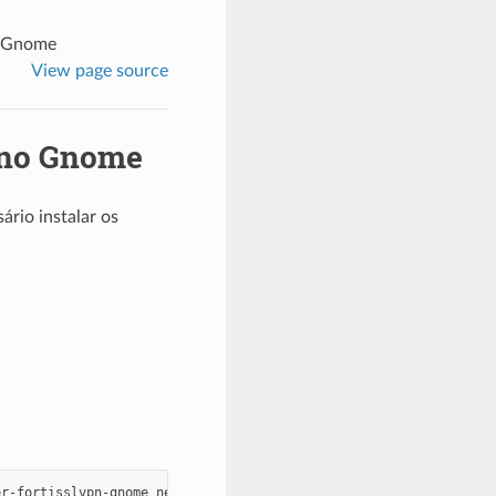
o Gnome
View page source
N no Gnome
rio instalar os
er-fortisslvpn-gnome
network-manager-openvpn