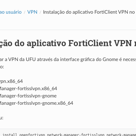
ao usuário
VPN
Instalação do aplicativo FortiClient VPN n
ção do aplicativo FortiClient VP
ar a VPN da UFU através da interface gráfica do Gnome é necessá
o:
vpn.x86_64
nager-fortisslvpn.x86_64
anager-fortisslvpn-gnome
nager-fortisslvpn-gnome.x86_64
u:
t
install
openfortivpn
network-manager-fortisslvpn
network-manag