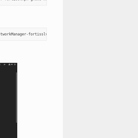
etworkManager-fortisslvpn-gnome