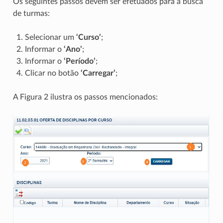
Os seguintes passos devem ser efetuados para a busca
de turmas:
Selecionar um
‘Curso’
;
Informar o
‘Ano’
;
Informar o
‘Período’
;
Clicar no botão
‘Carregar’
;
A Figura 2 ilustra os passos mencionados: