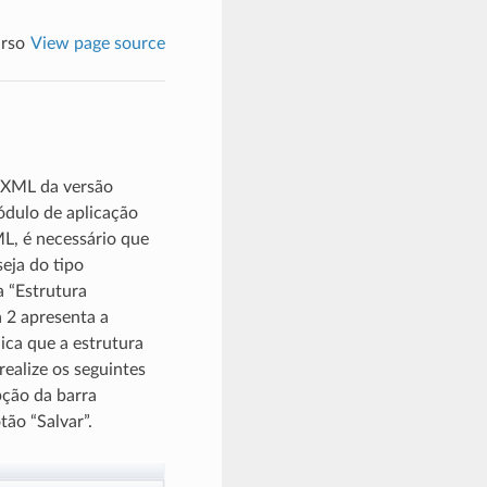
rso
View page source
o XML da versão
módulo de aplicação
L, é necessário que
eja do tipo
a “Estrutura
a 2 apresenta a
ica que a estrutura
realize os seguintes
pção da barra
tão “Salvar”.