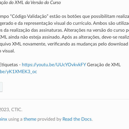
ração do XML da Versão do Curso
mpo “Código Validação” estão os botões que possibilitam realiz
erado e da representação visual do currículo. Ambos são utiliza
s da realização das assinaturas. Alterações na versão do curso 
ML ainda não esteja assinado. Após as alterações, deve-se reali
rquivo XML novamente, verificando as mudanças pelo download
 visual.
Etiquetas -
https://youtu.be/UUcYOvkvkFY
Geração de XML
tu.be/yK1XMEK3_oc
2023, CTIC.
hinx
using a
theme
provided by
Read the Docs
.