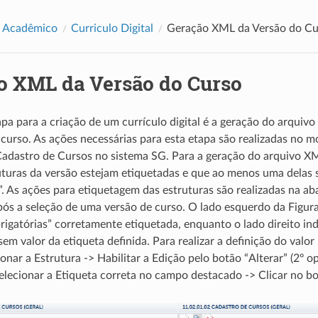
e Acadêmico
Curriculo Digital
Geração XML da Versão do Cu
o XML da Versão do Curso
apa para a criação de um currículo digital é a geração do arquiv
o curso. As ações necessárias para esta etapa são realizadas no 
adastro de Cursos no sistema SG. Para a geração do arquivo XM
uturas da versão estejam etiquetadas e que ao menos uma delas s
”. As ações para etiquetagem das estruturas são realizadas na ab
após a seleção de uma versão de curso. O lado esquerdo da Figur
rigatórias” corretamente etiquetada, enquanto o lado direito ind
em valor da etiqueta definida. Para realizar a definição do valor 
ionar a Estrutura -> Habilitar a Edição pelo botão “Alterar” (2º o
Selecionar a Etiqueta correta no campo destacado -> Clicar no bo