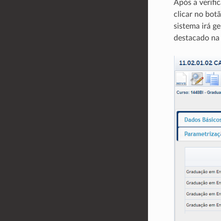
Após a verifi
clicar no bot
sistema irá g
destacado na 