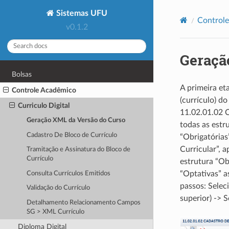
Sistemas UFU
Control
v0.1.2
Geraçã
Bolsas
A primeira et
Controle Acadêmico
(currículo) d
Curriculo Digital
11.02.01.02 C
Geração XML da Versão do Curso
todas as estr
Cadastro De Bloco de Currículo
“Obrigatórias
Curricular”, 
Tramitação e Assinatura do Bloco de
Currículo
estrutura “Ob
“Optativas” as
Consulta Currículos Emitidos
passos: Selec
Validação do Currículo
superior) -> 
Detalhamento Relacionamento Campos
SG > XML Currículo
Diploma Digital