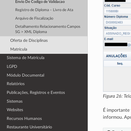
Envio De Codigo de Validacao
Registro de Diploma – Livro de Ata
Arquivo de Fiscalização
Detalhamento Relacionamento Campos
SG > XML Diploma
Oferta de Disciplinas
Matrícula
Sistema de Matrícula
LGPD
Módulo Documental
Relatórios
Publicações, Registros e Eventos
Figura 26: Tel
Sistemas
Websites
É importante 
informou. Apó
Recursos Humanos
Restaurante Universitário