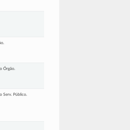
ão.
so Órgão.
o Serv. Público.