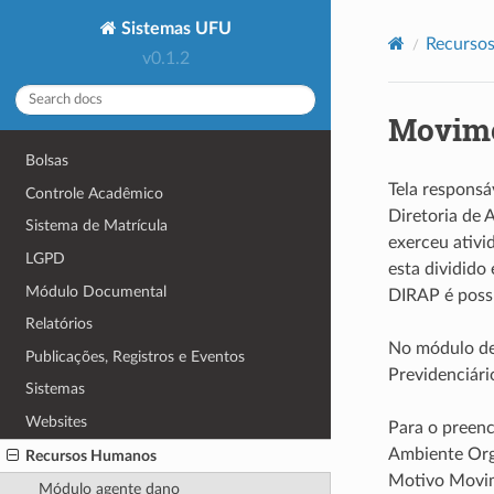
Sistemas UFU
Recurso
v0.1.2
Movime
Bolsas
Tela responsá
Controle Acadêmico
Diretoria de 
Sistema de Matrícula
exerceu ativ
LGPD
esta dividid
Módulo Documental
DIRAP é possí
Relatórios
No módulo de 
Publicações, Registros e Eventos
Previdenciári
Sistemas
Websites
Para o preenc
Ambiente Org
Recursos Humanos
Motivo Movim
Módulo agente dano