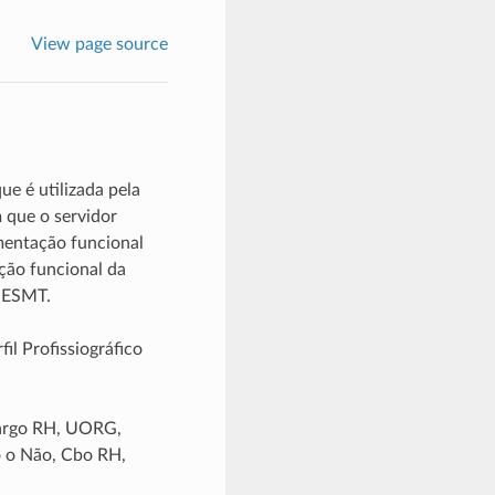
View page source
e é utilizada pela
 que o servidor
mentação funcional
ção funcional da
 SESMT.
il Profissiográfico
Cargo RH, UORG,
o o Não, Cbo RH,