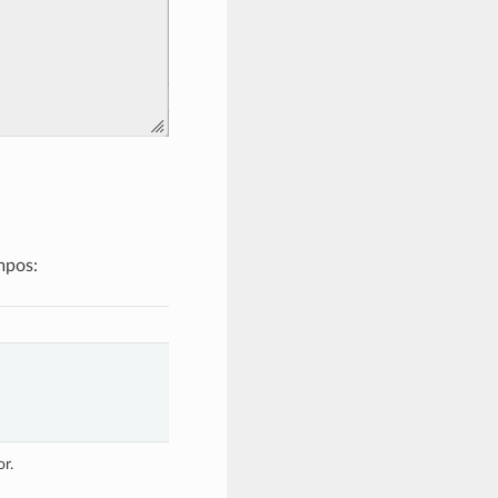
mpos:
r.