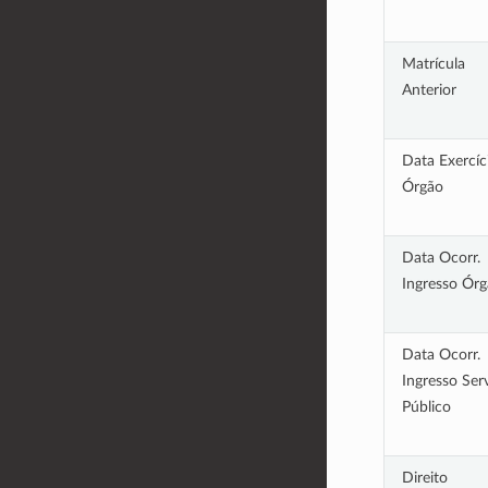
Matrícula
Anterior
Data Exercíc
Órgão
Data Ocorr.
Ingresso Ór
Data Ocorr.
Ingresso Serv
Público
Direito