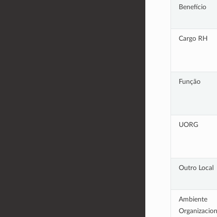
Benefício
Cargo RH
Função
UORG
Outro Local
Ambiente
Organizacion