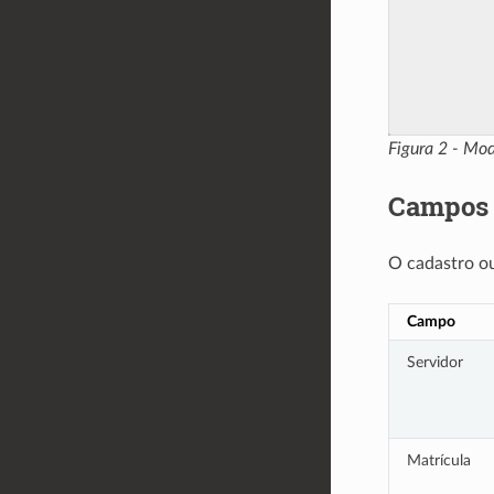
Figura 2 - Mo
Campos 
O cadastro o
Campo
Servidor
Matrícula