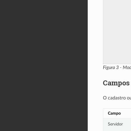
Figura 3 - Mo
Campos 
O cadastro o
Campo
Servidor