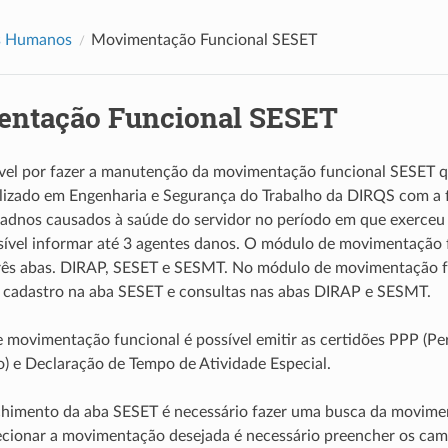
s Humanos
Movimentação Funcional SESET
ntação Funcional SESET
vel por fazer a manutenção da movimentação funcional SESET qu
lizado em Engenharia e Segurança do Trabalho da DIRQS com a f
dadnos causados à saúde do servidor no período em que exerceu
ível informar até 3 agentes danos. O módulo de movimentação f
três abas. DIRAP, SESET e SESMT. No módulo de movimentação f
r cadastro na aba SESET e consultas nas abas DIRAP e SESMT.
movimentação funcional é possível emitir as certidões PPP (Perf
o) e Declaração de Tempo de Atividade Especial.
chimento da aba SESET é necessário fazer uma busca da movime
ecionar a movimentação desejada é necessário preencher os cam