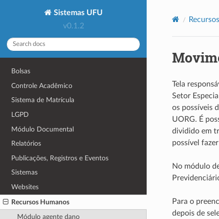
Sistemas UFU
Recurso
v0.1.2
Movime
Bolsas
Tela responsá
Controle Acadêmico
Setor Especia
Sistema de Matrícula
os possíveis 
LGPD
UORG. É poss
Módulo Documental
dividido em 
possível faze
Relatórios
Publicações, Registros e Eventos
No módulo de 
Sistemas
Previdenciári
Websites
Para o preen
Recursos Humanos
depois de sel
Módulo agente dano