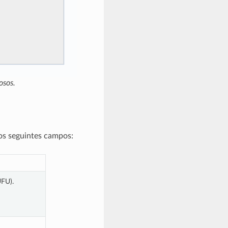
osos.
os seguintes campos:
UFU).