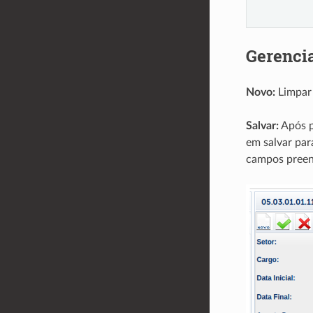
Gerenci
Novo:
Limpar 
Salvar:
Após p
em salvar para
campos preen