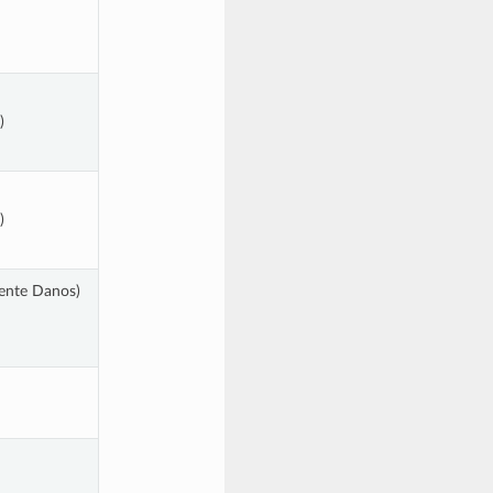
)
)
gente Danos)