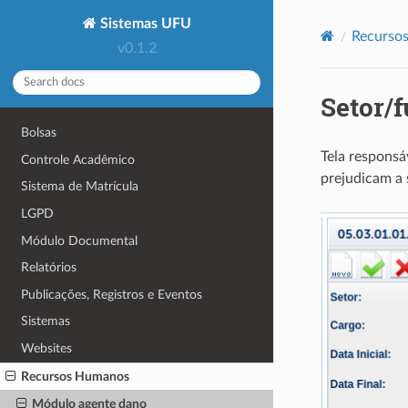
Sistemas UFU
Recurso
v0.1.2
Setor/
Bolsas
Tela responsá
Controle Acadêmico
prejudicam a 
Sistema de Matrícula
LGPD
Módulo Documental
Relatórios
Publicações, Registros e Eventos
Sistemas
Websites
Recursos Humanos
Módulo agente dano