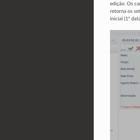
edição. Os ca
retorna os se
inicial (1ª dat